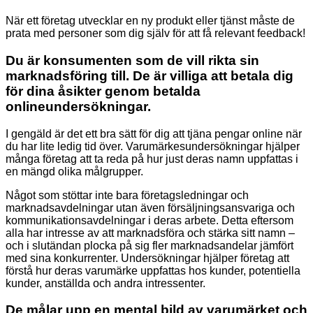
När ett företag utvecklar en ny produkt eller tjänst måste de
prata med personer som dig själv för att få relevant feedback!
Du är konsumenten som de vill rikta sin
marknadsföring till. De är villiga att betala dig
för dina åsikter genom betalda
onlineundersökningar.
I gengäld är det ett bra sätt för dig att tjäna pengar online när
du har lite ledig tid över. Varumärkesundersökningar hjälper
många företag att ta reda på hur just deras namn uppfattas i
en mängd olika målgrupper.
Något som stöttar inte bara företagsledningar och
marknadsavdelningar utan även försäljningsansvariga och
kommunikationsavdelningar i deras arbete. Detta eftersom
alla har intresse av att marknadsföra och stärka sitt namn –
och i slutändan plocka på sig fler marknadsandelar jämfört
med sina konkurrenter. Undersökningar hjälper företag att
förstå hur deras varumärke uppfattas hos kunder, potentiella
kunder, anställda och andra intressenter.
De målar upp en mental bild av varumärket och