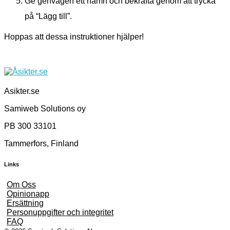
Ge genvägen ett namn och bekräfta genom att trycka
på “Lägg till”.
Hoppas att dessa instruktioner hjälper!
Åsikter
Tjäna pengar med dina åsikter. Betalda undersökningar online - Tjäna pengar online enkäter.
Asikter.se
Samiweb Solutions oy
PB 300 33101
Tammerfors, Finland
Links
Om Oss
Opinionapp
Ersättning
Personuppgifter och integritet
FAQ