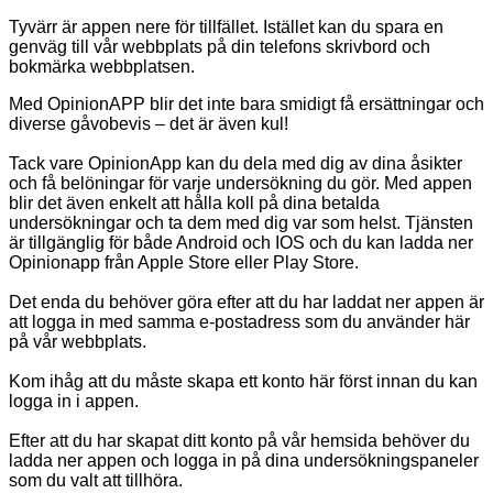
Tyvärr är appen nere för tillfället. Istället kan du spara en
genväg till vår webbplats på din telefons skrivbord och
bokmärka webbplatsen.
Med OpinionAPP blir det inte bara smidigt få ersättningar och
diverse gåvobevis – det är även kul!
Tack vare OpinionApp kan du dela med dig av dina åsikter
och få belöningar för varje undersökning du gör. Med appen
blir det även enkelt att hålla koll på dina betalda
undersökningar och ta dem med dig var som helst. Tjänsten
är tillgänglig för både Android och IOS och du kan ladda ner
Opinionapp från Apple Store eller Play Store.
Det enda du behöver göra efter att du har laddat ner appen är
att logga in med samma e-postadress som du använder här
på vår webbplats.
Kom ihåg att du måste skapa ett konto här först innan du kan
logga in i appen.
Efter att du har skapat ditt konto på vår hemsida behöver du
ladda ner appen och logga in på dina undersökningspaneler
som du valt att tillhöra.